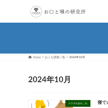
コ
ナ
ン
ビ
テ
ゲ
ン
ー
ツ
シ
へ
ョ
ス
ン
キ
に
ッ
移
プ
動
Home
おくち情報一覧
2024年10月
2024年10月
寝て
カラダのあれこれ