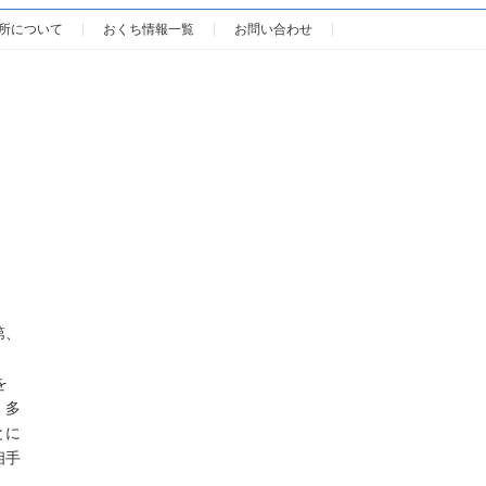
所について
おくち情報一覧
お問い合わせ
第、
を
。多
とに
相手