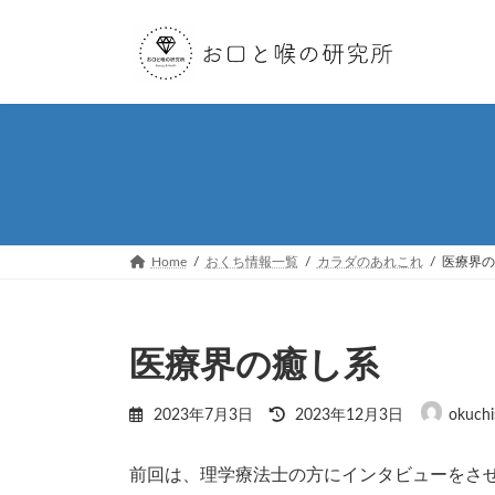
コ
ナ
ン
ビ
テ
ゲ
ン
ー
ツ
シ
へ
ョ
ス
ン
キ
に
ッ
移
プ
動
Home
おくち情報一覧
カラダのあれこれ
医療界の
医療界の癒し系
最
2023年7月3日
2023年12月3日
okuchi
終
更
新
前回は、理学療法士の方にインタビューをさ
日