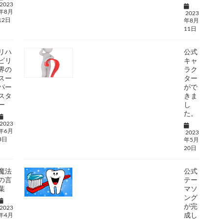
2023
年8月
2023
12日
年8月
11日
リハ
公式
ビリ
キャ
界の
ラク
スー
ター
パー
がで
スタ
きま
ー
し
た。
2023
年6月
2023
3日
年5月
20日
魔法
公式
の言
テー
葉
マソ
ング
が完
2023
年4月
成し