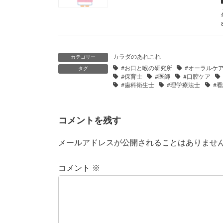
カラダのあれこれ
カテゴリー
#お口と喉の研究所
#オーラルケ
タグ
#保育士
#医師
#口腔ケア
#歯科衛生士
#理学療法士
#
コメントを残す
メールアドレスが公開されることはありませ
コメント
※