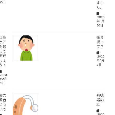
30日
まし
た。
2023
年3月
30日
口腔
後鼻
ケア
漏っ
を知
て？
って
実践
2025
しよ
年5月
2日
う！
2023
年2月
28日
歯の
補聴
着色
器の
につ
話
いて
2025