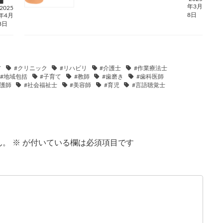
年3月
2025
8日
年4月
8日
ア
#クリニック
#リハビリ
#介護士
#作業療法士
#地域包括
#子育て
#教師
#歯磨き
#歯科医師
看護師
#社会福祉士
#美容師
#育児
#言語聴覚士
ん。
※
が付いている欄は必須項目です