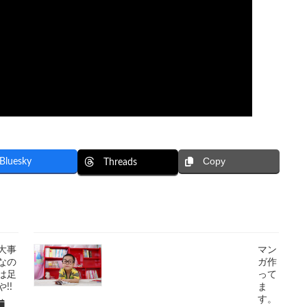
Copy
Bluesky
Threads
大事
マン
なの
ガ作
は足
って
や!!
ま
す。