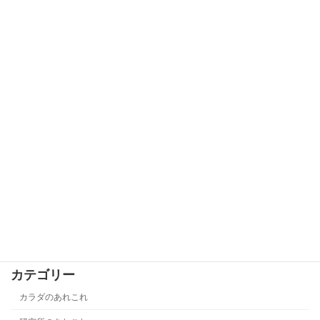
寝ている間に溺れてる
カラダのあれこれ
2024年10月14日
お口の衰え
カラダのあれこれ
2024年9月15日
介護保険と医療保険の違いについて
カラダのあれこれ
2024年8月10日
カテゴリー
カラダのあれこれ