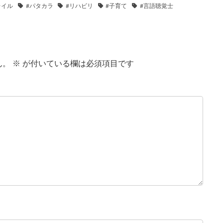
レイル
#パタカラ
#リハビリ
#子育て
#言語聴覚士
ん。
※
が付いている欄は必須項目です