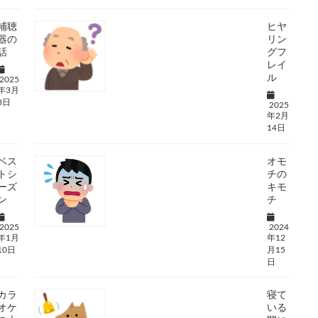
補聴
ヒヤ
器の
リン
話
グフ
レイ
ル
2025
年3月
8日
2025
年2月
14日
ベス
オモ
トシ
チの
ーズ
キモ
ン
チ
2025
2024
年1月
年12
10日
月15
日
カラ
寝て
オケ
いる