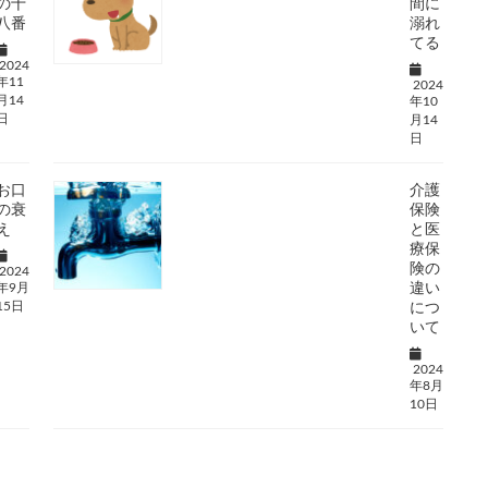
の十
間に
八番
溺れ
てる
2024
年11
2024
月14
年10
日
月14
日
お口
介護
の衰
保険
え
と医
療保
険の
2024
年9月
違い
15日
につ
いて
2024
年8月
10日