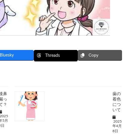
Copy
Bluesky
Threads
後鼻
歯の
漏っ
着色
て？
につ
いて
2025
年5月
2025
2日
年4月
8日