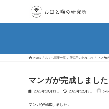
コ
ナ
ン
ビ
テ
ゲ
ン
ー
ツ
シ
へ
ョ
ス
ン
キ
に
ッ
移
プ
動
Home
おくち情報一覧
研究所のあれこれ
マンガが
マンガが完成しました
最
2023年10月11日
2023年12月3日
okuc
終
更
新
マンガが完成しました。
日